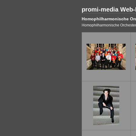
promi-media Web-F
Homophilharmonische Orch
Homophilharmonische Orchester c