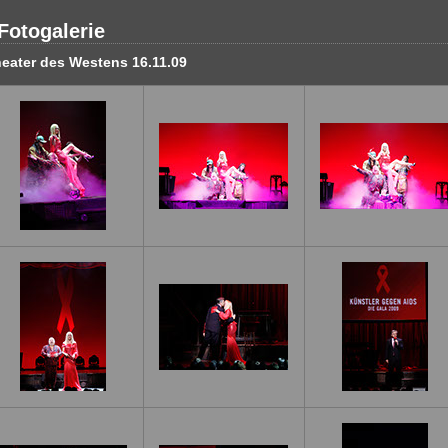
otogalerie
eater des Westens 16.11.09